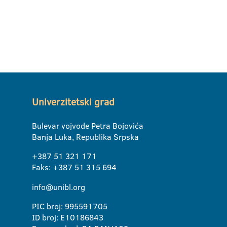
Univerzitetski grad
Bulevar vojvode Petra Bojovića
Banja Luka, Republika Srpska
+387 51 321 171
Faks: +387 51 315 694
info@unibl.org
PIC broj: 995591705
ID broj: E10186843