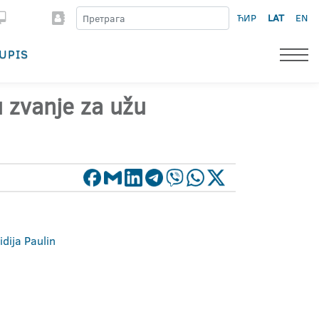
ЋИР
LAT
EN
UPIS
u zvanje za užu
idija Paulin