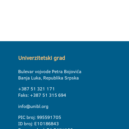
Univerzitetski grad
Bulevar vojvode Petra Bojovića
Banja Luka, Republika Srpska
+387 51 321 171
Faks: +387 51 315 694
info@unibl.org
PIC broj: 995591705
ID broj: E10186843