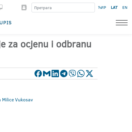
ЋИР
LAT
EN
UPIS
ije za ocjenu i odbranu
a Milice Vukosav