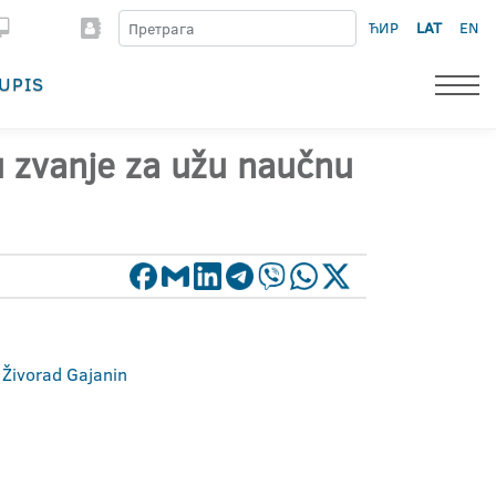
ЋИР
LAT
EN
UPIS
 u zvanje za užu naučnu
a Živorad Gajanin