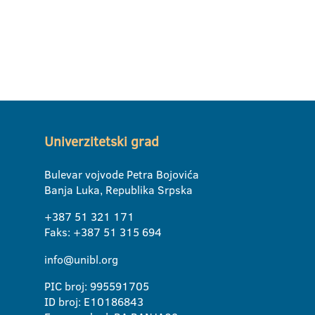
Univerzitetski grad
Bulevar vojvode Petra Bojovića
Banja Luka, Republika Srpska
+387 51 321 171
Faks: +387 51 315 694
info@unibl.org
PIC broj: 995591705
ID broj: E10186843