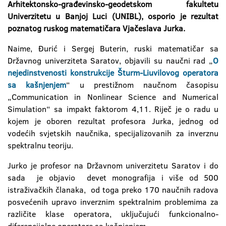
Arhitektonsko-građevinsko-geodetskom fakultetu
Univerzitetu u Banjoj Luci (UNIBL), osporio je rezultat
poznatog ruskog matematičara Vjačeslava Jurka.
Naime, Đurić i Sergej Buterin, ruski matematičar sa
Državnog univerziteta Saratov, objavili su naučni rad „
O
nejedinstvenosti konstrukcije Šturm-Liuvilovog operatora
sa kašnjenjem
“ u prestižnom naučnom časopisu
„Communication in Nonlinear Science and Numerical
Simulation“ sa impakt faktorom 4,11. Riječ je o radu u
kojem je oboren rezultat profesora Jurka, jednog od
vodećih svjetskih naučnika, specijalizovanih za inverznu
spektralnu teoriju.
Jurko je profesor na Državnom univerzitetu Saratov i do
sada je objavio devet monografija i više od 500
istraživačkih članaka, od toga preko 170 naučnih radova
posvećenih upravo inverznim spektralnim problemima za
različite klase operatora, uključujući funkcionalno-