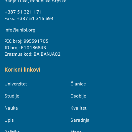
Banja Luka, Republika Srpska
+387 51 321 171
Faks: +387 51 315 694
info@unibl.org
PIC broj: 995591705
ID broj: E10186843
Erazmus kod: BA BANJA02
Korisni linkovi
Univerzitet
Članice
Studije
Osoblje
Nauka
Kvalitet
Upis
Saradnja