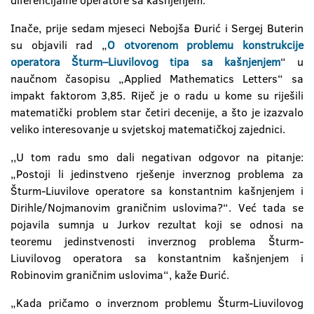
diferencijalne operatore sa kašnjenjem.
Inače, prije sedam mjeseci Nebojša Đurić i Sergej Buterin
su objavili rad „
O otvorenom problemu konstrukcije
operatora Šturm–Liuvilovog tipa sa kašnjenjem
“ u
naučnom časopisu „Applied Mathematics Letters“ sa
impakt faktorom 3,85. Riječ je o radu u kome su riješili
matematički problem star četiri decenije, a što je izazvalo
veliko interesovanje u svjetskoj matematičkoj zajednici.
,,U tom radu smo dali negativan odgovor na pitanje:
„Postoji li jedinstveno rješenje inverznog problema za
Šturm-Liuvilove operatore sa konstantnim kašnjenjem i
Dirihle/Nojmanovim graničnim uslovima?“. Već tada se
pojavila sumnja u Jurkov rezultat koji se odnosi na
teoremu jedinstvenosti inverznog problema Šturm-
Liuvilovog operatora sa konstantnim kašnjenjem i
Robinovim graničnim uslovima“, kaže Đurić.
„Kada pričamo o inverznom problemu Šturm-Liuvilovog