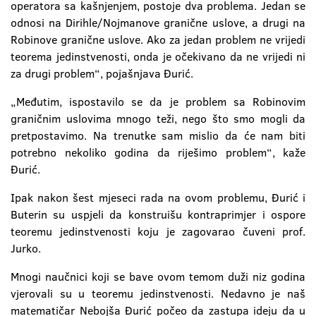
operatora sa kašnjenjem, postoje dva problema. Jedan se
odnosi na Dirihle/Nojmanove granične uslove, a drugi na
Robinove granične uslove. Ako za jedan problem ne vrijedi
teorema jedinstvenosti, onda je očekivano da ne vrijedi ni
za drugi problem“, pojašnjava Đurić.
„Međutim, ispostavilo se da je problem sa Robinovim
graničnim uslovima mnogo teži, nego što smo mogli da
pretpostavimo. Na trenutke sam mislio da će nam biti
potrebno nekoliko godina da riješimo problem“, kaže
Đurić.
Ipak nakon šest mjeseci rada na ovom problemu, Đurić i
Buterin su uspjeli da konstruišu kontraprimjer i ospore
teoremu jedinstvenosti koju je zagovarao čuveni prof.
Jurko.
Mnogi naučnici koji se bave ovom temom duži niz godina
vjerovali su u teoremu jedinstvenosti. Nedavno je naš
matematičar Nebojša Đurić počeo da zastupa ideju da u