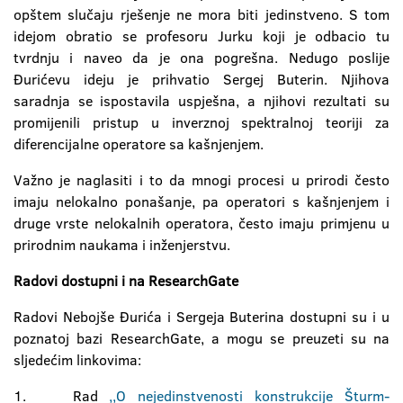
opštem slučaju rješenje ne mora biti jedinstveno. S tom
idejom obratio se profesoru Jurku koji je odbacio tu
tvrdnju i naveo da je ona pogrešna. Nedugo poslije
Đurićevu ideju je prihvatio Sergej Buterin. Njihova
saradnja se ispostavila uspješna, a njihovi rezultati su
promijenili pristup u inverznoj spektralnoj teoriji za
diferencijalne operatore sa kašnjenjem.
Važno je naglasiti i to da mnogi procesi u prirodi često
imaju nelokalno ponašanje, pa operatori s kašnjenjem i
druge vrste nelokalnih operatora, često imaju primjenu u
prirodnim naukama i inženjerstvu.
Radovi dostupni i na ResearchGate
Radovi Nebojše Đurića i Sergeja Buterina dostupni su i u
poznatoj bazi ResearchGate, a mogu se preuzeti su na
sljedećim linkovima:
1. Rad
,,O nejedinstvenosti konstrukcije Šturm-