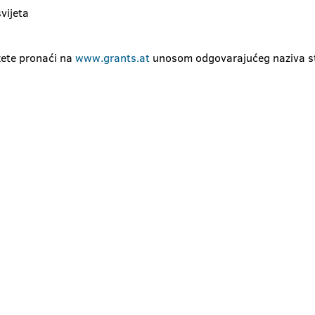
svijeta
a
ete pronaći na
www.grants.at
unosom odgovarajućeg naziva st