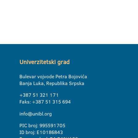
Univerzitetski grad
Bulevar vojvode Petra Bojovića
Banja Luka, Republika Srpska
+387 51 321 171
Faks: +387 51 315 694
info@unibl.org
PIC broj: 995591705
ID broj: E10186843