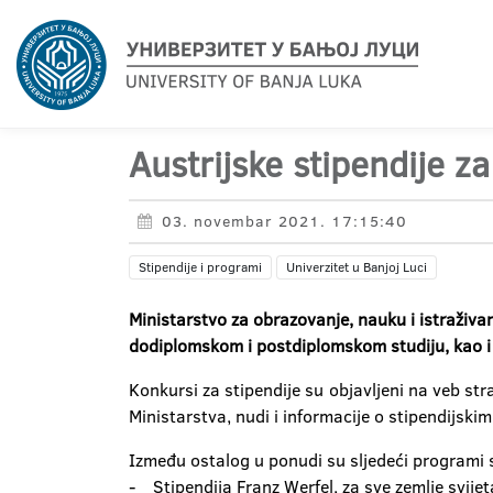
Austrijske stipendije z
03. novembar 2021. 17:15:40
Stipendije i programi
Univerzitet u Banjoj Luci
Ministarstvo za obrazovanje, nauku i istraživ
dodiplomskom i postdiplomskom studiju, kao i
Konkursi za stipendije su objavljeni na veb str
Ministarstva, nudi i informacije o stipendijski
Između ostalog u ponudi su sljedeći programi 
- Stipendija Franz Werfel, za sve zemlje svije