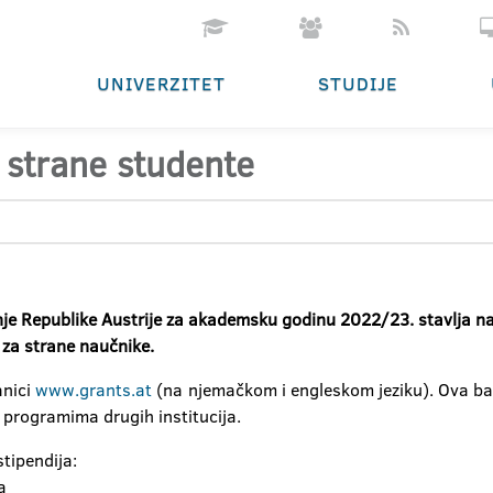
UNIVERZITET
STUDIJE
a strane studente
anje Republike Austrije za akademsku godinu 2022/23. stavlja na
 za strane naučnike.
anici
www.grants.at
(na njemačkom i engleskom jeziku). Ova ba
m programima drugih institucija.
stipendija:
ta