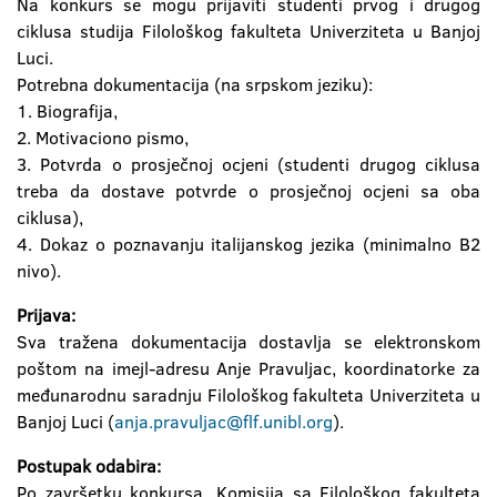
Na konkurs se mogu prijaviti studenti prvog i drugog
ciklusa studija Filološkog fakulteta Univerziteta u Banjoj
Luci.
Potrebna dokumentacija (na srpskom jeziku):
1. Biografija,
2. Motivaciono pismo,
3. Potvrda o prosječnoj ocjeni (studenti drugog ciklusa
treba da dostave potvrde o prosječnoj ocjeni sa oba
ciklusa),
4. Dokaz o poznavanju italijanskog jezika (minimalno B2
nivo).
Prijava:
Sva tražena dokumentacija dostavlja se elektronskom
poštom na imejl-adresu Anje Pravuljac, koordinatorke za
međunarodnu saradnju Filološkog fakulteta Univerziteta u
Banjoj Luci (
anja.pravuljac@flf.unibl.org
).
Postupak odabira:
Po završetku konkursa, Komisija sa Filološkog fakulteta