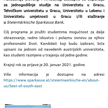
za
jednogodišnje studije na Univerzitetu u Gracu,
Tehničkom univerzitetu u Gracu, Univerzitetu u Lebenu i
Univerzitetu umjetnosti u Gracu i/ili
stažiranje
u
Steierm
ärkische
Sparkasse
Bank
.
Cilj programa je pružiti studentima mogućnost za dalje
obrazovanje, radno iskustvo i polaznu osnovu za njihov
profesionalni život. Kandidati koji budu izabrani, biće
upisani na jednom od navedenih austrijskih univerziteta,
kao studenti razmjene u trajanju od jedne godine.
Krajnji rok za prijave je 20. januar 2021. godine.
Više informacija je dostupno na adresi
https://www.sparkasse.at/steiermaerkische-en/about-
us/best-of-south-east