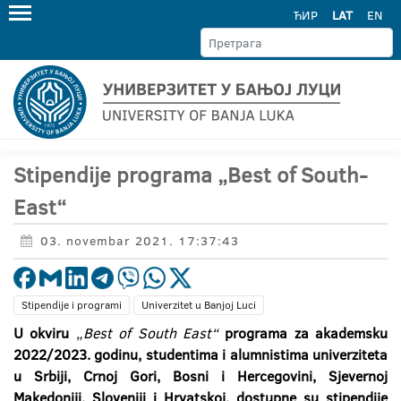
ЋИР
LAT
EN
Stipendije programa „Best of South-
East“
03. novembar 2021. 17:37:43
Stipendije i programi
Univerzitet u Banjoj Luci
U okviru
„Best
of
South
East
“
programa za akademsku
2022/2023. godinu,
studentima i alumnistima univerziteta
u Srbiji, Crnoj Gori, Bosni i Hercegovini, Sjevernoj
Makedoniji, Sloveniji i Hrvatskoj, dostupne su stipendije