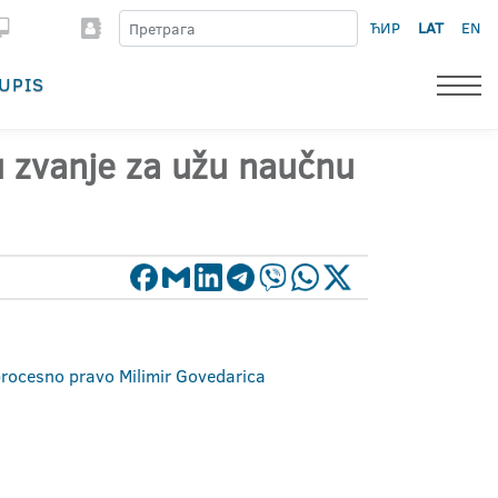
ЋИР
LAT
EN
UPIS
 u zvanje za užu naučnu
 procesno pravo Milimir Govedarica