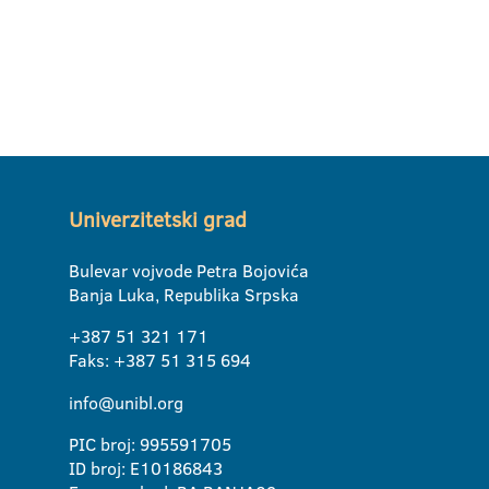
Univerzitetski grad
Bulevar vojvode Petra Bojovića
Banja Luka, Republika Srpska
+387 51 321 171
Faks: +387 51 315 694
info@unibl.org
PIC broj: 995591705
ID broj: E10186843