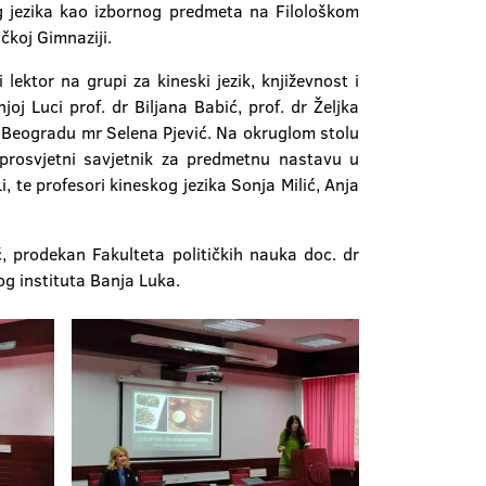
og jezika kao izbornog predmeta na Filološkom
čkoj Gimnaziji.
 lektor na grupi za kineski jezik, književnost i
j Luci prof. dr Biljana Babić, prof. dr Željka
e u Beogradu mr Selena Pjević. Na okruglom stolu
 prosvjetni savjetnik za predmetnu nastavu u
 te profesori kineskog jezika Sonja Milić, Anja
ić, prodekan Fakulteta političkih nauka doc. dr
og instituta Banja Luka.