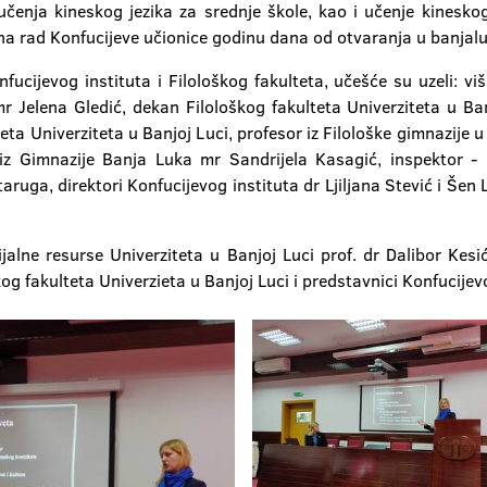
 učenja kineskog jezika za srednje škole, kao i učenje kinesk
rt na rad Konfucijeve učionice godinu dana od otvaranja u banjalu
cijevog instituta i Filološkog fakulteta, učešće su uzeli: viši
 Jelena Gledić, dekan Filološkog fakulteta Univerziteta u Banjo
teta Univerziteta u Banjoj Luci, profesor iz Filološke gimnazij
iz Gimnazije Banja Luka mr Sandrijela Kasagić, inspektor -
a, direktori Konfucijevog instituta dr Ljiljana Stević i Šen Li,
erijalne resurse Univerziteta u Banjoj Luci prof. dr Dalibor Kes
og fakulteta Univerzieta u Banjoj Luci i predstavnici Konfucijev