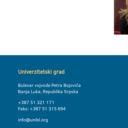
Univerzitetski grad
Bulevar vojvode Petra Bojovića
Banja Luka, Republika Srpska
+387 51 321 171
Faks: +387 51 315 694
info@unibl.org