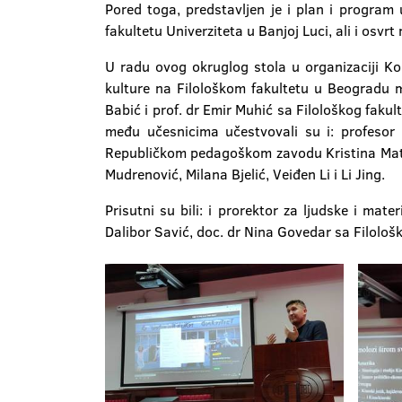
Pored toga, predstavljen je i plan i program
fakultetu Univerziteta u Banjoj Luci, ali i osv
U radu ovog okruglog stola u organizaciji Konfu
kulture na Filološkom fakultetu u Beogradu mr
Babić i prof. dr Emir Muhić sa Filološkog fakul
među učesnicima učestvovali su i: profesor 
Republičkom pedagoškom zavodu Kristina Matarug
Mudrenović, Milana Bjelić, Veiđen Li i Li Jing.
Prisutni su bili: i prorektor za ljudske i mat
Dalibor Savić, doc. dr Nina Govedar sa Filološk