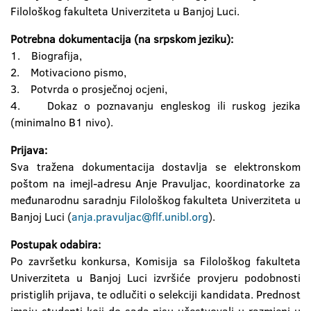
Filološkog fakulteta Univerziteta u Banjoj Luci.
Potrebna dokumentacija (na srpskom jeziku):
1. Biografija,
2. Motivaciono pismo,
3. Potvrda o prosječnoj ocjeni,
4. Dokaz o poznavanju engleskog ili ruskog jezika
(minimalno B1 nivo).
Prijava:
Sva tražena dokumentacija dostavlja se elektronskom
poštom na imejl-adresu Anje Pravuljac, koordinatorke za
međunarodnu saradnju Filološkog fakulteta Univerziteta u
Banjoj Luci (
anja.pravuljac@flf.unibl.org
).
Postupak odabira:
Po završetku konkursa, Komisija sa Filološkog fakulteta
Univerziteta u Banjoj Luci izvršiće provjeru podobnosti
pristiglih prijava, te odlučiti o selekciji kandidata. Prednost