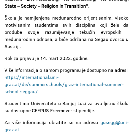
State – Society – Religion in Transition“.
Škola je namijenjena međunarodno orijentisanim, visoko
motivisanim studentima svih disciplina koji žele da
prodube svoje razumijevanje tekućih evropskih i
međunarodnih odnosa, a biće održana na Segau dvorcu u
Austriji.
Rok za prijavu je 14. mart 2022. godine.
Više informacija o samom programu je dostupno na adresi
https://international.uni-
graz.at/de/summerschools/graz-international-summer-
school-seggau/
Studentima Univerziteta u Banjoj Luci za ovu ljetnu školu
su dostupne CEEPUS Freemover stipendije.
Za više informacija obratite se na adresu
gusegg@uni-
graz.at