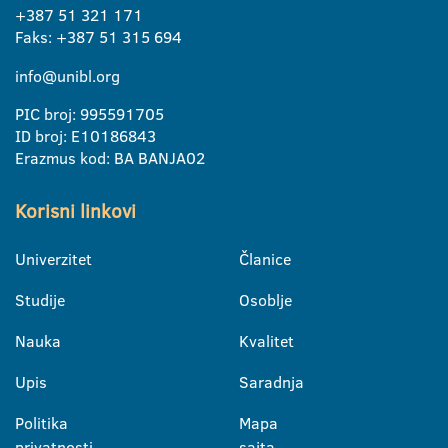
+387 51 321 171
Faks: +387 51 315 694
info@unibl.org
PIC broj: 995591705
ID broj: E10186843
Erazmus kod: BA BANJA02
Korisni linkovi
Univerzitet
Članice
Studije
Osoblje
Nauka
Kvalitet
Upis
Saradnja
Politika
Mapa
privatnosti
sajta