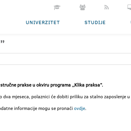
UNIVERZITET
STUDIJE
’’
e stručne prakse u okviru programa ,,Klika praksa’’.
dva mjeseca, polaznici će dobiti priliku za stalno zaposlenje u
 dodatne informacije mogu se pronaći
ovdje
.