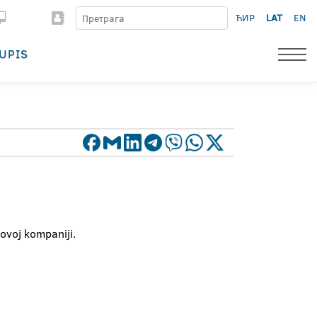
ЋИР
LAT
EN
UPIS
 ovoj kompaniji.