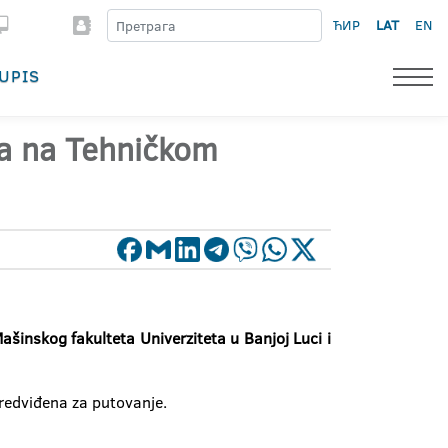
ЋИР
LAT
EN
UPIS
a na Tehničkom
inskog fakulteta Univerziteta u Banjoj Luci i
predviđena za putovanje.