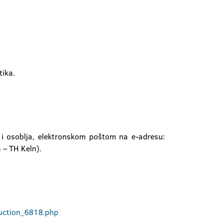
tika.
 osoblja, elektronskom poštom na e-adresu:
– TH Keln).
uction_6818.php