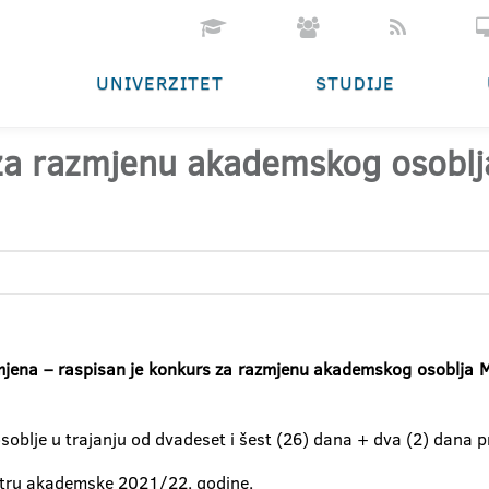
UNIVERZITET
STUDIJE
za razmjenu akademskog osoblj
na – raspisan je konkurs za razmjenu akademskog osoblja Maš
osoblje u trajanju od dvadeset i šest (26) dana + dva (2) dana 
stru akademske 2021/22. godine.