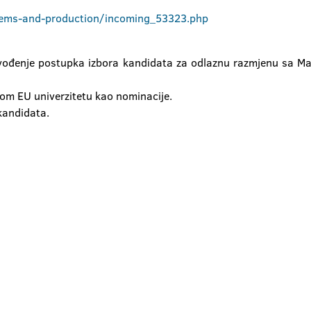
tems-and-production/incoming_53323.php
đenje postupka izbora kandidata za odlaznu razmjenu sa Maši
om EU univerzitetu kao nominacije.
 kandidata.