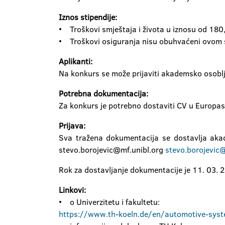
Iznos stipendije:
• Troškovi smještaja i života u iznosu od 180
• Troškovi osiguranja nisu obuhvaćeni ovom 
Aplikanti:
Na konkurs se može prijaviti akademsko osoblj
Potrebna dokumentacija:
Za konkurs je potrebno dostaviti CV u Europa
Prijava:
Sva tražena dokumentacija se dostavlja ak
stevo.borojevic@mf.unibl.org
stevo.borojevic@
Rok za dostavljanje dokumentacije je 11. 03. 
Linkovi:
• o Univerzitetu i fakultetu:
https://www.th-koeln.de/en/automotive-syst