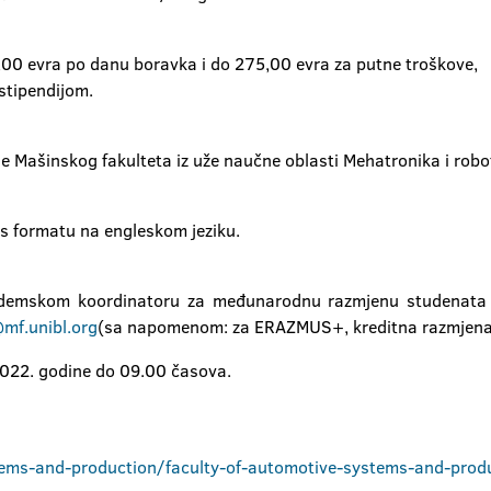
,00 evra po danu boravka i do 275,00 evra za putne troškove,
stipendijom.
e Mašinskog fakulteta iz uže naučne oblasti Mehatronika i robo
ss formatu na engleskom jeziku.
ademskom koordinatoru za međunarodnu razmjenu studenata i
mf.unibl.org
(sa napomenom: za ERAZMUS+, kreditna razmjena 
2022. godine do 09.00 časova.
ems-and-production/faculty-of-automotive-systems-and-prod