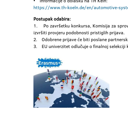
• informacije o dolasku na TH Keln:
https://www.th-koeln.de/en/automotive-sys
Postupak odabira:
1. Po završetku konkursa, Komisija za sprovo
izvršiti provjeru podobnosti pristiglih prijava.
2. Odobrene prijave će biti poslane partnersk
3. EU univerzitet odlučuje o finalnoj selekciji