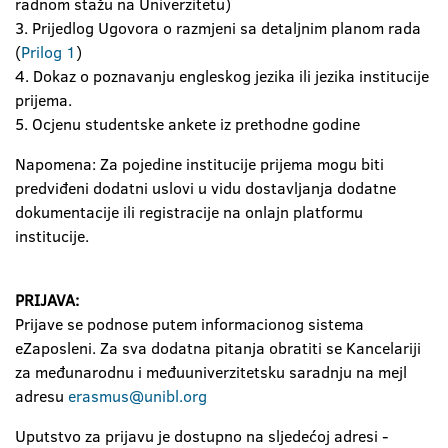
radnom stažu na Univerzitetu)
3. Prijedlog Ugovora o razmjeni sa detaljnim planom rada
(
Prilog 1
)
4. Dokaz o poznavanju engleskog jezika ili jezika institucije
prijema.
5. Ocjenu studentske ankete iz prethodne godine
Napomena: Za pojedine institucije prijema mogu biti
predviđeni dodatni uslovi u vidu dostavljanja dodatne
dokumentacije ili registracije na onlajn platformu
institucije.
PRIJAVA:
Prijave se podnose putem informacionog sistema
eZaposleni. Za sva dodatna pitanja obratiti se Kancelariji
za međunarodnu i međuuniverzitetsku saradnju na mejl
adresu
erasmus@unibl.org
Uputstvo za prijavu je dostupno na sljedećoj adresi -