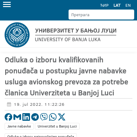
ЋИР
LAT
EN
Odluka o izboru kvalifikovanih
ponuđača u postupku javne nabavke
usluga avionskog prevoza za potrebe
članica Univerziteta u Banjoj Luci
19. jul 2022. 11:22:26
Javne nabavke
Univerzitet u Banjoj Luci
Odluka o izboru najpovoljnijeg ponuđača