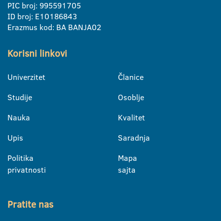
PIC broj: 995591705
ID broj: E10186843
Erazmus kod: BA BANJA02
Korisni linkovi
Univerzitet
Članice
Studije
Osoblje
Nauka
Kvalitet
Upis
Saradnja
Politika
Mapa
privatnosti
sajta
Pratite nas