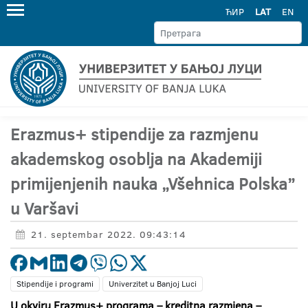
ЋИР
LAT
EN
Erazmus+ stipendije za razmjenu
akademskog osoblja na Akademiji
primijenjenih nauka „Všehnica Polska”
u Varšavi
21. septembar 2022. 09:43:14
Stipendije i programi
Univerzitet u Banjoj Luci
U okviru Erazmus+ programa – kreditna razmjena –