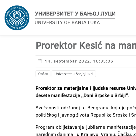
Prorektor Kesić na mani
14. septembar 2022. 10:35:06
Opšte
Univerzitet u Banjoj Luci
Prorektor za materijalne i ljudske resurse Uni
desete manifestacije ,,Dani Srpske u Srbijiˮ.
Svečanosti održanoj u Beogradu, koja je počel
političkog i javnog života Republike Srpske i Sr
Program obilježavanja jubilarne manifestacij
narednim danima i u Kraljevu, Vranju, Čačku, 