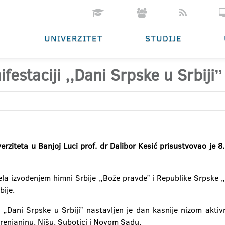
UNIVERZITET
STUDIJE
festaciji ,,Dani Srpske u Srbijiˮ
verziteta u Ba
nj
oj Luci prof. dr Dalibor Kesić prisustvovao je
a izvođenjem himni Srbije „Bože pravdeˮ i Republike Srpske „
bije.
e „Dani Srpske u Srbijiˮ nastavljen je dan kasnije nizom akti
Zrenjaninu, Nišu, Subotici i Novom Sadu.