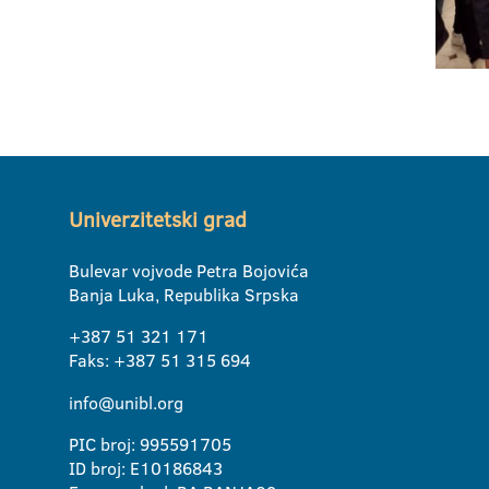
Univerzitetski grad
Bulevar vojvode Petra Bojovića
Banja Luka, Republika Srpska
+387 51 321 171
Faks: +387 51 315 694
info@unibl.org
PIC broj: 995591705
ID broj: E10186843