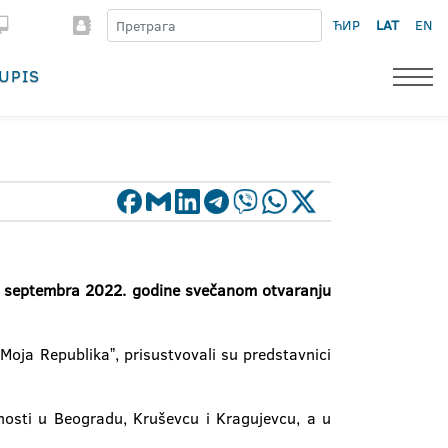
ЋИР
LAT
EN
UPIS
 8. septembra 2022. godine svečanom otvaranju
Moja Republikaˮ, prisustvovali su predstavnici
vnosti u Beogradu, Kruševcu i Kragujevcu, a u