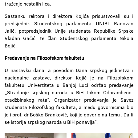
traženje nestalih lica.
Sastanku rektora i direktora Kojića prisustvovali su i
predsjednik Studentskog parlamenta UNIBL Radovan
Jalić, potpredsjednik Unije studenata Republike Srpske
Vladan Gačić, te član Studentskog parlamenta Nikola
Bojić.
Predavanje na Filozofskom fakultetu
U nastavku dana, a povodom Dana srpskog jedinstva i
nacionalne zastave, direktor Kojić je na Filozofskom
fakultetu Univerziteta u Banjoj Luci održao predavanje
,,Stradanje srpskog naroda u BiH tokom Odbrambeno-
otadžbinskog rataˮ. Organizator predavanja je Savez
studenata Filozofskog fakulteta, a među govornicima bio
je i prof. dr Boško Branković, koji je govorio na temu ,,Da li
se istorija srpskog naroda u BiH ponavljaˮ.