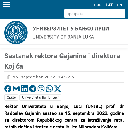
ЋИР
LAT
EN
Sastanak rektora Gajanina i direktora
Kojića
15. septembar 2022. 14:22:53
Opšte
Univerzitet u Banjoj Luci
Rektor Univerziteta u Banjoj Luci (UNIBL) prof. dr
Radoslav Gajanin sastao se 15. septembra 2022. godine
sa direktorom Republičkog centra za istraživanje rata,
ratnih zločina i traženje nestalih lica Miloradom Kojićem.