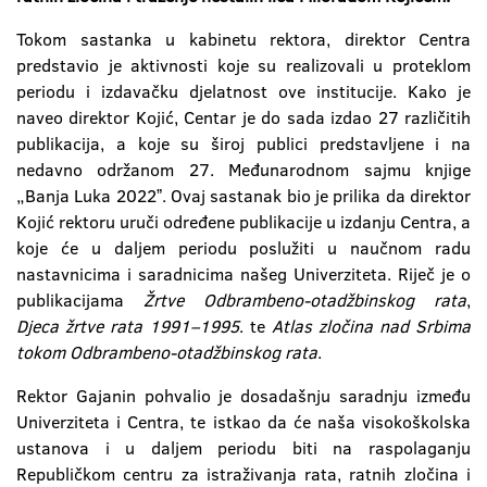
Tokom sastanka u kabinetu rektora, direktor Centra
predstavio je aktivnosti koje su realizovali u proteklom
periodu i izdavačku djelatnost ove institucije. Kako je
naveo direktor Kojić, Centar je do sada izdao 27 različitih
publikacija, a koje su široj publici predstavljene i na
nedavno održanom 27. Međunarodnom sajmu knjige
„Banja Luka 2022ˮ. Ovaj sastanak bio je prilika da direktor
Kojić rektoru uruči određene publikacije u izdanju Centra, a
koje će u daljem periodu poslužiti u naučnom radu
nastavnicima i saradnicima našeg Univerziteta. Riječ je o
publikacijama
Žrtve Odbrambeno-otadžbinskog rata
,
Djeca žrtve rata 1991–1995
. te
Atlas zločina nad Srbima
tokom Odbrambeno-otadžbinskog rata
.
Rektor Gajanin pohvalio je dosadašnju saradnju između
Univerziteta i Centra, te istkao da će naša visokoškolska
ustanova i u daljem periodu biti na raspolaganju
Republičkom centru za istraživanja rata, ratnih zločina i