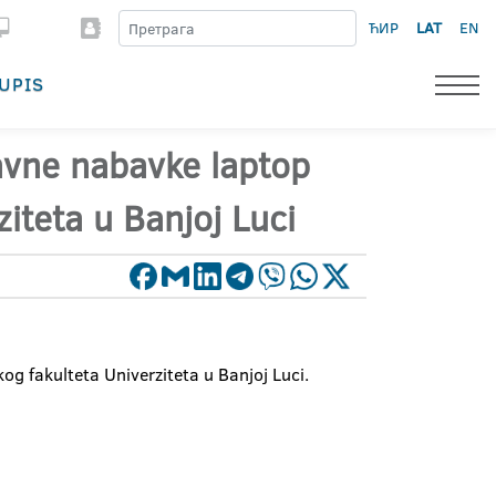
ЋИР
LAT
EN
UPIS
avne nabavke laptop
iteta u Banjoj Luci
g fakulteta Univerziteta u Banjoj Luci.