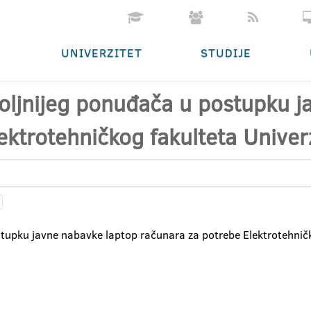
UNIVERZITET
STUDIJE
oljnijeg ponuđača u postupku j
ktrotehničkog fakulteta Univerz
tupku javne nabavke laptop računara za potrebe Elektrotehničko