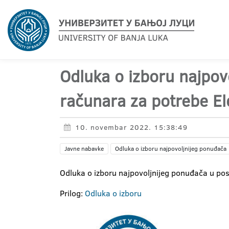
Odluka o izboru najpov
računara za potrebe Ele
10. novembar 2022. 15:38:49
Javne nabavke
Odluka o izboru najpovoljnijeg ponuđača
Odluka o izboru najpovoljnijeg ponuđača u pos
Prilog:
Odluka o izboru