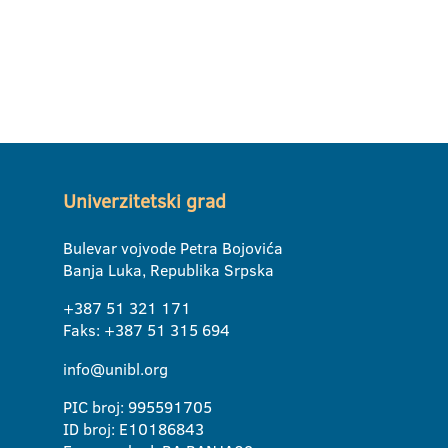
Univerzitetski grad
Bulevar vojvode Petra Bojovića
Banja Luka, Republika Srpska
+387 51 321 171
Faks: +387 51 315 694
info@unibl.org
PIC broj: 995591705
ID broj: E10186843