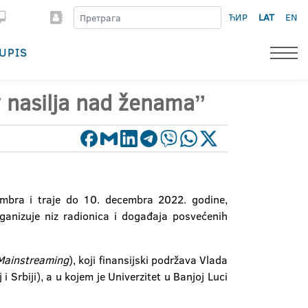
ЋИР
LAT
EN
UPIS
 nasilja nad ženamaˮ
embra i traje do 10. decembra 2022. godine,
ganizuje niz radionica i događaja posvećenih
 Mainstreaming
), koji finansijski podržava Vlada
 i Srbiji), a u kojem je Univerzitet u Banjoj Luci