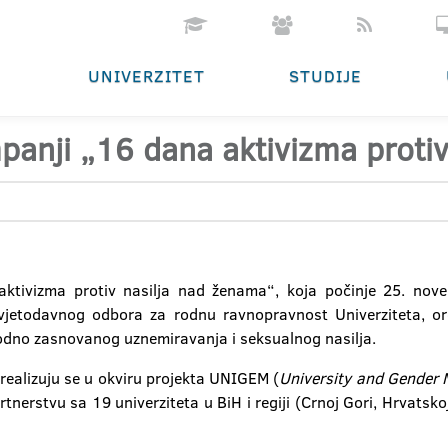
UNIVERZITET
STUDIJE
anji „16 dana aktivizma protiv
tivizma protiv nasilja nad ženama“, koja počinje 25. nov
vjetodavnog odbora za rodnu ravnopravnost Univerziteta, or
rodno zasnovanog uznemiravanja i seksualnog nasilja.
realizuju se u okviru projekta UNIGEM (
University and Gender
rtnerstvu sa 19 univerziteta u BiH i regiji (Crnoj Gori, Hrvatskoj