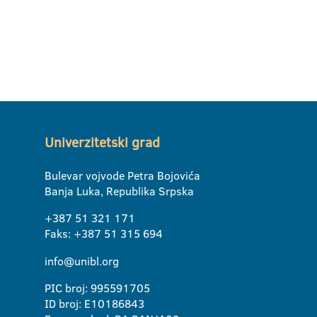
Univerzitetski grad
Bulevar vojvode Petra Bojovića
Banja Luka, Republika Srpska
+387 51 321 171
Faks: +387 51 315 694
info@unibl.org
PIC broj: 995591705
ID broj: E10186843