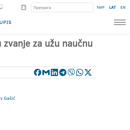
ЋИР
LAT
EN
UPIS
 u zvanje za užu naučnu
av Gašić