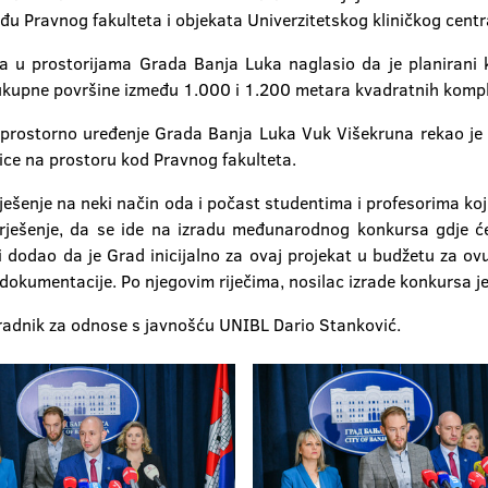
eđu Pravnog fakulteta i objekata Univerzitetskog kliničkog centr
ka u prostorijama Grada Banja Luka naglasio da je planirani
ukupne površine između 1.000 i 1.200 metara kvadratnih kompl
 prostorno uređenje Grada Banja Luka Vuk Višekruna rekao je 
nice na prostoru kod Pravnog fakulteta.
o rješenje na neki način oda i počast studentima i profesorima 
 rješenje, da se ide na izradu međunarodnog konkursa gdje će 
n i dodao da je Grad inicijalno za ovaj projekat u budžetu za 
dokumentacije. Po njegovim riječima, nosilac izrade konkursa je 
aradnik za odnose s javnošću UNIBL Dario Stanković.