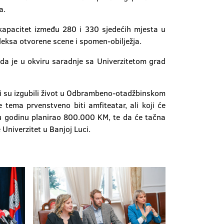
a.
 kapacitet između 280 i 330 sjedećih mjesta u
eksa otvorene scene i spomen-obilježja.
da je u okviru saradnje sa Univerzitetom grad
koji su izgubili život u Odbrambeno-otadžbinskom
tema prvenstveno biti amfiteatar, ali koji će
ovu godinu planirao 800.000 KM, te da će tačna
Univerzitet u Banjoj Luci.