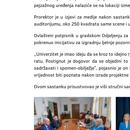
pejzažnog uređenja nalaziće se na lokaciji izm
Prorektor je u izjavi za medije nakon sastan
auditorijumu, oko 250 kvadrata same scene i 
Ovlašteni potpisnik u gradskom Odjeljenju za
pokrenuo inicijativu za izgradnju ljetnje pozor
,,Univerzitet je imao ideju da se kroz to idejn
ratu. Postignut je dogovor da se objedini to
sadržavati i spomen-obilježjeˮ, pojasnio je o
vrijednost biti poznata nakon izrade projektne 
Ovom sastanku prisustvovao je viši stručni s