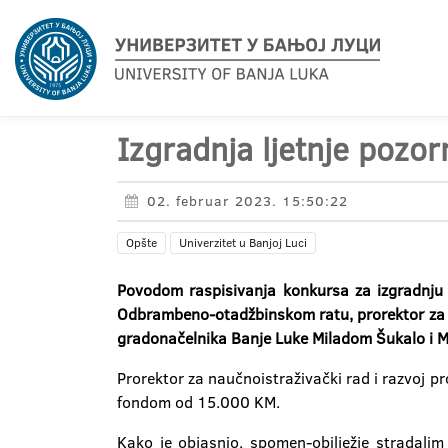
Izgradnja ljetnje pozo
02. februar 2023. 15:50:22
Opšte
Univerzitet u Banjoj Luci
Povodom raspisivanja konkursa za izgradnju l
Odbrambeno-otadžbinskom ratu, prorektor za na
gradonačelnika Banje Luke Miladom Šukalo i M
Prorektor za naučnoistraživački rad i razvoj pr
fondom od 15.000 KM.
Kako je objasnio, spomen-obilježje stradali