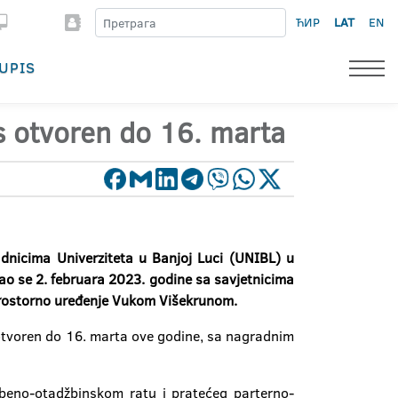
ЋИР
LAT
EN
UPIS
rs otvoren do 16. marta
adnicima Univerziteta u Banjoj Luci (UNIBL) u
ao se 2. februara 2023. godine sa savjetnicima
prostorno uređenje Vukom Višekrunom.
tvoren do 16. marta ove godine, sa nagradnim
mbeno-otadžbinskom ratu i pratećeg parterno-