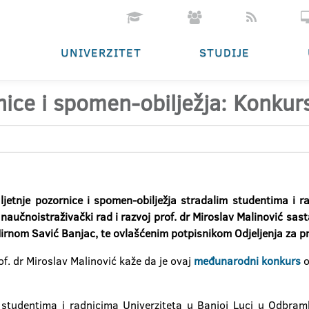
UNIVERZITET
STUDIJE
rnice i spomen-obilježja: Konku
jetnje pozornice i spomen-obilježja stradalim studentima i r
učnoistraživački rad i razvoj prof. dr Miroslav Malinović sast
irnom Savić Banjac, te ovlašćenim potpisnikom Odjeljenja za 
of. dr Miroslav Malinović kaže da je ovaj
međunarodni konkurs
o
m studentima i radnicima Univerziteta u Banjoj Luci u Odbra