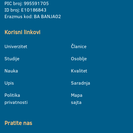
PIC broj: 995591705
ID broj: E10186843
Erazmus kod: BA BANJA02
Korisni linkovi
Univerzitet
Članice
Studije
Osoblje
Nauka
Kvalitet
Upis
Saradnja
Politika
Mapa
privatnosti
sajta
Pratite nas