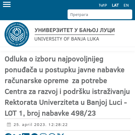
ЋИР
LAT
EN
Odluka o izboru najpovoljnijeg
ponuđača u postupku javne nabavke
računarske opreme za potrebe
Centra za razvoj i podršku istraživanju
Rektorata Univerziteta u Banjoj Luci -
LOT 1, broj nabavke 498/23
25. april 2023. 12:28:22