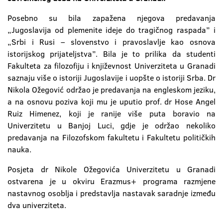
Posebno su bila zapažena njegova predavanja
„Jugoslavija od plemenite ideje do tragičnog raspada” i
„Srbi i Rusi – slovenstvo i pravoslavlje kao osnova
istorijskog prijateljstva”. Bila je to prilika da studenti
Fakulteta za filozofiju i književnost Univerziteta u Granadi
saznaju više o istoriji Jugoslavije i uopšte o istoriji Srba. Dr
Nikola Ožegović održao je predavanja na engleskom jeziku,
a na osnovu poziva koji mu je uputio prof. dr Hose Angel
Ruiz Himenez, koji je ranije više puta boravio na
Univerzitetu u Banjoj Luci, gdje je održao nekoliko
predavanja na Filozofskom fakultetu i Fakultetu političkih
nauka.
Posjeta dr Nikole Ožegovića Univerzitetu u Granadi
ostvarena je u okviru Erazmus+ programa razmjene
nastavnog osoblja i predstavlja nastavak saradnje između
dva univerziteta.