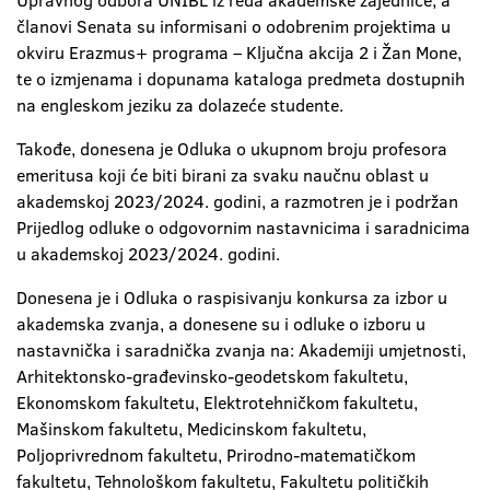
Upravnog odbora UNIBL iz reda akademske zajednice, a
članovi Senata su informisani o odobrenim projektima u
okviru Erazmus+ programa – Ključna akcija 2 i Žan Mone,
te o izmjenama i dopunama kataloga predmeta dostupnih
na engleskom jeziku za dolazeće studente.
Takođe, donesena je Odluka o ukupnom broju profesora
emeritusa koji će biti birani za svaku naučnu oblast u
akademskoj 2023/2024. godini, a razmotren je i podržan
Prijedlog odluke o odgovornim nastavnicima i saradnicima
u akademskoj 2023/2024. godini.
Donesena je i Odluka o raspisivanju konkursa za izbor u
akademska zvanja, a donesene su i odluke o izboru u
nastavnička i saradnička zvanja na: Akademiji umjetnosti,
Arhitektonsko-građevinsko-geodetskom fakultetu,
Ekonomskom fakultetu, Elektrotehničkom fakultetu,
Mašinskom fakultetu, Medicinskom fakultetu,
Poljoprivrednom fakultetu, Prirodno-matematičkom
fakultetu, Tehnološkom fakultetu, Fakultetu političkih