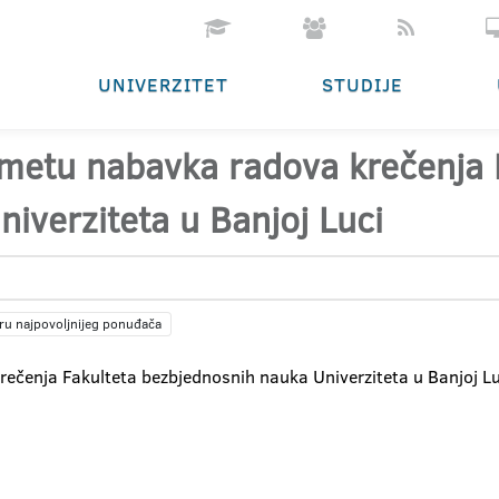
UNIVERZITET
STUDIJE
dmetu nabavka radova krečenja 
iverziteta u Banjoj Luci
ru najpovoljnijeg ponuđača
ečenja Fakulteta bezbjednosnih nauka Univerziteta u Banjoj Lu