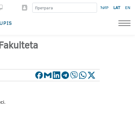
ЋИР
LAT
EN
UPIS
Fakulteta
ci.