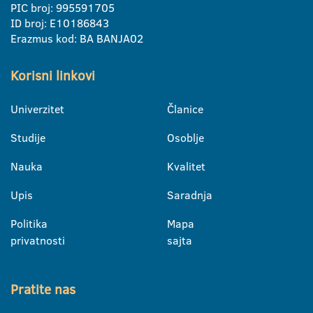
PIC broj: 995591705
ID broj: E10186843
Erazmus kod: BA BANJA02
Korisni linkovi
Univerzitet
Članice
Studije
Osoblje
Nauka
Kvalitet
Upis
Saradnja
Politika
Mapa
privatnosti
sajta
Pratite nas