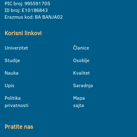
PIC broj: 995591705
ID broj: E10186843
Erazmus kod: BA BANJA02
Korisni linkovi
Univerzitet
Članice
Studije
Osoblje
Nauka
Kvalitet
Upis
Saradnja
Politika
Mapa
privatnosti
sajta
Pratite nas