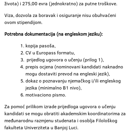
života) i 275,00 evra (jednokratno) za putne troškove.
Viza, dozvola za boravak i osiguranje nisu obuhvaćeni
ovom stipendijom.
Potrebna dokumentacija (na engleskom jeziku):
kopija pasoša,
CV u Europass formatu,
prijedlog ugovora o učenju (prilog 1),
prepis ocjena (nominovani kandidati naknadno
mogu dostaviti prevod na engleski jezik),
dokaz o poznavanju njemačkog i/ili engleskog
jezika (minimalno B1 nivo),
motivaciono pismo.
Za pomoć prilikom izrade prijedloga ugovora o učenju
kandidati se mogu obratiti akademskim koordinatorima za
međunarodnu razmjenu studenata i osoblja Filološkog
fakulteta Univerziteta u Banjoj Luci.