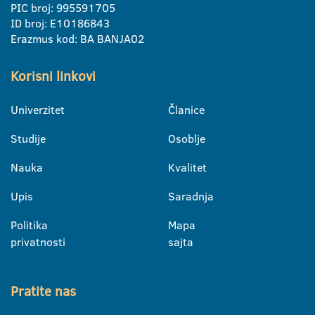
PIC broj: 995591705
ID broj: E10186843
Erazmus kod: BA BANJA02
Korisni linkovi
Univerzitet
Članice
Studije
Osoblje
Nauka
Kvalitet
Upis
Saradnja
Politika
Mapa
privatnosti
sajta
Pratite nas