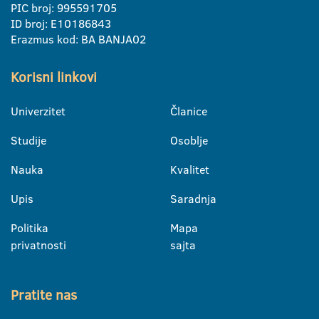
PIC broj: 995591705
ID broj: E10186843
Erazmus kod: BA BANJA02
Korisni linkovi
Univerzitet
Članice
Studije
Osoblje
Nauka
Kvalitet
Upis
Saradnja
Politika
Mapa
privatnosti
sajta
Pratite nas