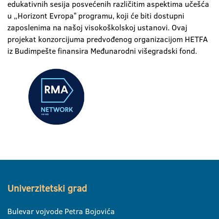
edukativnih sesija posvećenih različitim aspektima učešća
u „Horizont Evropaˮ programu, koji će biti dostupni
zaposlenima na našoj visokoškolskoj ustanovi. Ovaj
projekat konzorcijuma predvođenog organizacijom HETFA
iz Budimpešte finansira Međunarodni višegradski fond.
Univerzitetski grad
Bulevar vojvode Petra Bojovića