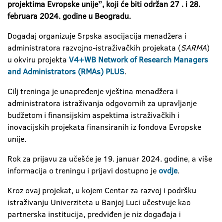
projektima Evropske unijeˮ
, koji će biti održan 27 . i 28.
februara 2024. godine u Beogradu.
Događaj organizuje Srpska asocijacija menadžera i
administratora razvojno-istraživačkih projekata (
SARMA
)
u okviru projekta
V4+WB Network of Research Managers
and Administrators (RMAs) PLUS
.
Cilj treninga je unapređenje vještina menadžera i
administratora istraživanja odgovornih za upravljanje
budžetom i finansijskim aspektima istraživačkih i
inovacijskih projekata finansiranih iz fondova Evropske
unije.
Rok za prijavu za učešće je 19. januar 2024. godine, a više
informacija o treningu i prijavi dostupno je
ovdje
.
Kroz ovaj projekat, u kojem Centar za razvoj i podršku
istraživanju Univerziteta u Banjoj Luci učestvuje kao
partnerska institucija, predviđen je niz događaja i