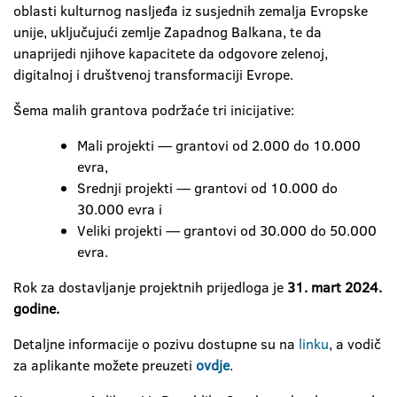
oblasti kulturnog nasljeđa iz susjednih zemalja Evropske
unije, uključujući zemlje Zapadnog Balkana, te da
unaprijedi njihove kapacitete da odgovore zelenoj,
digitalnoj i društvenoj transformaciji Evrope.
Šema malih grantova podržaće tri inicijative:
Mali projekti — grantovi od 2.000 do 10.000
evra,
Srednji projekti — grantovi od 10.000 do
30.000 evra i
Veliki projekti — grantovi od 30.000 do 50.000
evra.
Rok za dostavljanje projektnih prijedloga je
31. mart 2024.
godine.
Detaljne informacije o pozivu dostupne su na
linku
, a vodič
za aplikante možete preuzeti
ovdje
.