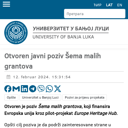
ЋИР
LAT
EN
Otvoren javni poziv Šema malih
grantova
12. februar 2024. 15:31:54
Opšte
Univerzitet u Banjoj Luci
Pozivi za prijavu projekata
Otvoren je poziv
Šema malih grantova
, koji finansira
Evropska unija kroz pilot-projekat
Europe
Heritage
Hub
.
Opšti cilj poziva je da podrži zainteresovane strane u