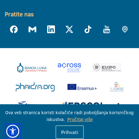
Pratite nas
Ova veb stranica koristi kolačiće radi poboljšanja korisničkog
iskustva.
Pročitaj više
Univerzitet u Banjoj Luci © 2026
Prihvati
Sva prava zadržana