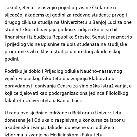
Takođe, Senat je usvojio prijedlog visine školarine u
sljedećoj akademskoj godini za redovne studente prvog i
drugog ciklusa studija na Univerzitetu u Banjoj Luci za one
studente koji obnavljaju godinu studija u kojoj su bili
finansirani iz budžeta Republike Srpske. Senat je razmotrio
i prijedlog visine upisnine za upis studenata na studijske
programe svih ciklusa studija u narednoj akademskoj
godini.
Podršku je dobio i Prijedlog odluke Naučno-nastavnog
vijeća Filološkog fakulteta o usvajanju Elaborata o
opravdanosti osnivanja Centra za sinološka istraživanja, a
koji će djelovati kao podorganizaciona jedinca Filološkog
fakulteta Univerziteta u Banjoj Luci.
U radu ove sjednice, održane u Rektoratu Univerziteta,
donesena je i Odluka o raspisivanju konkursa za izbor u
akademska zvanja. Takođe, donesene su i odluke o
izborima u zvanje na Medicinskom i Fakultetu