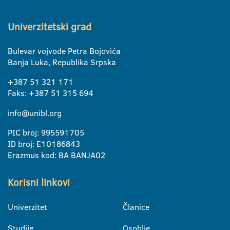
Univerzitetski grad
Bulevar vojvode Petra Bojovića
Banja Luka, Republika Srpska
+387 51 321 171
Faks: +387 51 315 694
info@unibl.org
PIC broj: 995591705
ID broj: E10186843
Erazmus kod: BA BANJA02
Korisni linkovi
Univerzitet
Članice
Studije
Osoblje