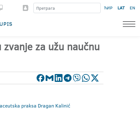
ЋИР
LAT
EN
UPIS
 u zvanje za užu naučnu
rmaceutska praksa Dragan Kalinić