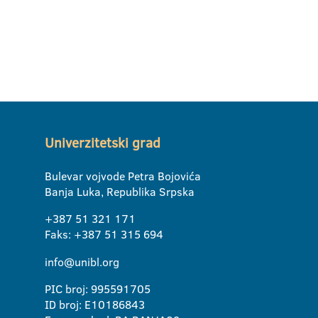
Univerzitetski grad
Bulevar vojvode Petra Bojovića
Banja Luka, Republika Srpska
+387 51 321 171
Faks: +387 51 315 694
info@unibl.org
PIC broj: 995591705
ID broj: E10186843