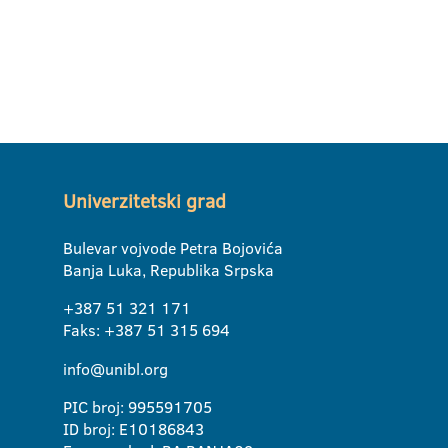
Univerzitetski grad
Bulevar vojvode Petra Bojovića
Banja Luka, Republika Srpska
+387 51 321 171
Faks: +387 51 315 694
info@unibl.org
PIC broj: 995591705
ID broj: E10186843