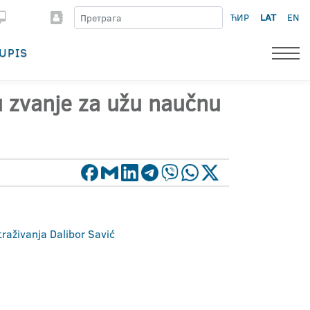
ЋИР
LAT
EN
UPIS
 u zvanje za užu naučnu
traživanja Dalibor Savić