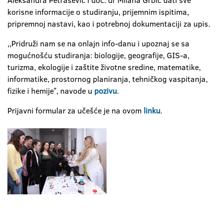
Aleksandra Petrašević i doc. dr Milana Grbić dati sve
korisne informacije o studiranju, prijemnim ispitima,
pripremnoj nastavi, kao i potrebnoj dokumentaciji za upis.
,,Pridruži nam se na onlajn info-danu i upoznaj se sa
mogućnošću studiranja: biologije, geografije, GIS-a,
turizma, ekologije i zaštite životne sredine, matematike,
informatike, prostornog planiranja, tehničkog vaspitanja,
fizike i hemijeˮ, navode u
pozivu
.
Prijavni formular za učešće je na ovom
linku
.