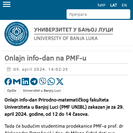
ЋИР
LAT
EN
Onlajn info-dan na PMF-u
05. april 2024. 14:02:25
Opšte
Univerzitet u Banjoj Luci
Onlajn info-dan Prirodno-matematičkog fakulteta
Univerziteta u Banjoj Luci (PMF UNIBL) zakazan je za 29.
april 2024. godine, od 12 do 14 časova.
Tada će budućim studentima prodekanice PMF-a prof. dr