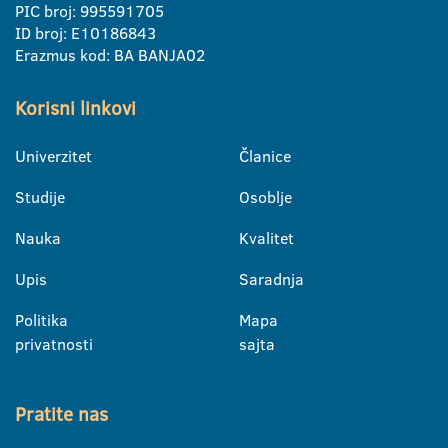
PIC broj: 995591705
ID broj: E10186843
Erazmus kod: BA BANJA02
Korisni linkovi
Univerzitet
Članice
Studije
Osoblje
Nauka
Kvalitet
Upis
Saradnja
Politika
Mapa
privatnosti
sajta
Pratite nas