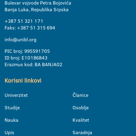
Bulevar vojvode Petra Bojovića
Banja Luka, Republika Srpska
+387 51 321 171
Faks: +387 51 315 694
info@unibl.org
PIC broj: 995591705
ID broj: E10186843
Erazmus kod: BA BANJA02
Korisni linkovi
Univerzitet
Članice
Studije
Osoblje
Nauka
Kvalitet
Upis
Saradnja