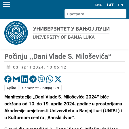
ЋИР
LAT
EN
Počinju ,,Dani Vlade S. Miloševića“
03. april 2024. 10:05:12
Opšte
Univerzitet u Banjoj Luci
Manifestacija ,,Dani Vlade S. Miloševića 2024” biće
održana od 10. do 19. aprila 2024. godine u prostorijama
Akademije umjetnosti Univerziteta u Banjoj Luci (UNIBL) i
u Kulturnom centru ,,Banski dvor”.