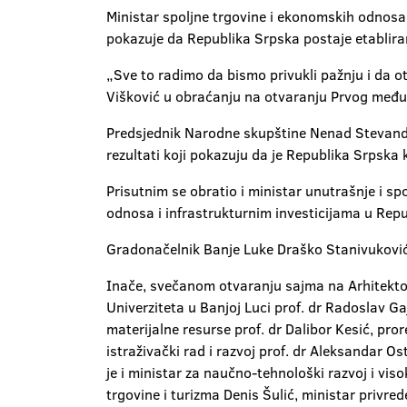
Ministar spoljne trgovine i ekonomskih odnos
pokazuje da Republika Srpska postaje etablira
„Sve to radimo da bismo privukli pažnju i da o
Višković u obraćanju na otvaranju Prvog međ
Predsjednik Narodne skupštine Nenad Stevandić r
rezultati koji pokazuju da je Republika Srpska
Prisutnim se obratio i ministar unutrašnje i s
odnosa i infrastrukturnim investicijama u Repu
Gradonačelnik Banje Luke Draško Stanivuković 
Inače, svečanom otvaranju sajma na Arhitekto
Univerziteta u Banjoj Luci prof. dr Radoslav Gaj
materijalne resurse prof. dr Dalibor Kesić, pr
istraživački rad i razvoj prof. dr Aleksandar Os
je i ministar za naučno-tehnološki razvoj i vis
trgovine i turizma Denis Šulić, ministar privrede