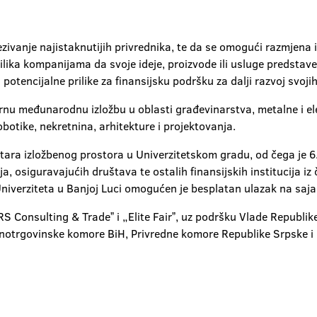
ezivanje najistaknutijih privrednika, te da se omogući razmjena i
 prilika kompanijama da svoje ideje, proizvode ili usluge predstave
 potencijalne prilike za finansijsku podršku za dalji razvoj svoji
 međunarodnu izložbu u oblasti građevinarstva, metalne i elektr
obotike, nekretnina, arhitekture i projektovanja.
ra izložbenog prostora u Univerzitetskom gradu, od čega je 6.0
, osiguravajućih društava te ostalih finansijskih institucija iz 
niverziteta u Banjoj Luci omogućen je besplatan ulazak na sajam,
 Consulting & Tradeˮ i „Elite Fairˮ, uz podršku Vlade Republike
notrgovinske komore BiH, Privredne komore Republike Srpske i