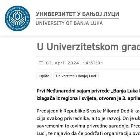
U Univerzitetskom gra
03. april 2024. 14:53:01
Opšte
Univerzitet u Banjoj Luci
Prvi Međunarodni sajam privrede „Banja Luka E
izlagača iz regiona i svijeta, otvoren je 3. apri
Predsjednik Republike Srpske Milorad Dodik kaz
cilja svakog privrednika, a to je razvoj. On je u
savremenim tokovima privredne saradnje. Predsj
Luci, te najavio da će podržati organizaciju o