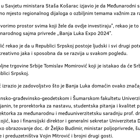
a u Savjetu ministara Staša Košarac izjavio je da Međunarodni
no mjesto regionalnog dijaloga o ozbiljnim temama važnim za ra
tvorimo prostor svima koji žele da ovdje investirajuˮ, rekao je
unarodnog sajma privrede „Banja Luka Expo 2024ˮ.
ekao je da u Republici Srpskoj postoje ljudski i svi drugi pote
 kreativno jaka i sposobna da se razvija u svakom pogledu.
poljne trgovine Srbije Tomislav Momirović koji je istakao da će 
blici Srpskoj.
izrazio je zadovoljstvo što je Banja Luka domaćin ovako značaj
nsko-građevinsko-geodetskom i Šumarskom fakultetu Univerzitet
anin, te prorektorka za nastavu, studentska pitanja i kvalitet pr
orektorka za međunarodnu i međuuniverzitetsku saradnju prof. dr
tojić, kao i finansijski direktor i generalni sekretar Univerzite
oko obrazovanje doc. dr Željko Budimir, ministar poljoprivrede, 
 i preduzetništva Vojin Mitrović i brojni drugi gosti.