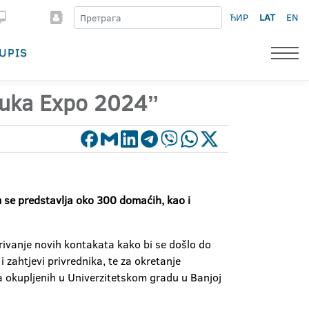
ЋИР
LAT
EN
UPIS
Luka Expo 2024ˮ
 se predstavlja oko 300 domaćih, kao i
arivanje novih kontakata kako bi se došlo do
 i zahtjevi privrednika, te za okretanje
a okupljenih u Univerzitetskom gradu u Banjoj