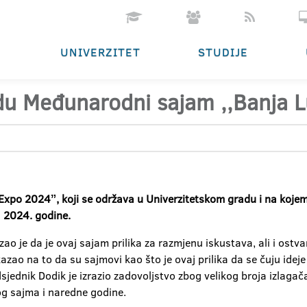
UNIVERZITET
STUDIJE
du Međunarodni sajam ,,Banja 
xpo 2024ˮ, koji se održava u Univerzitetskom gradu i na kojem
la 2024. godine.
ao je da je ovaj sajam prilika za razmjenu iskustava, ali i ostv
kazao na to da su sajmovi kao što je ovaj prilika da se čuju ideje
ednik Dodik je izrazio zadovoljstvo zbog velikog broja izlagač
vog sajma i naredne godine.