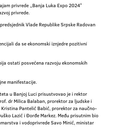
 sajam privrede „Banja Luka Expo 2024ˮ
zvoj privrede.
 to predsjednik Vlade Republike Srpske Radovan
ncijali da se ekonomski iznjedre pozitivni
Srbija ostati posvećena razvoju ekonomskih
ne manifestacije.
a u Banjoj Luci prisustvovao je i rektor
of. dr Milica Balaban, prorektor za ljudske i
 Kristina Pantelić Babić, prorektor za naučno-
ta Duško Lazić i Đorđe Markez. Među prisutnim bio
šumarstva i vodoprivrede Savo Minić, ministar