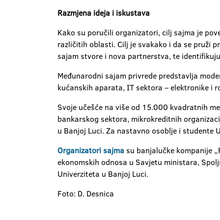
Razmjena ideja i iskustava
Kako su poručili organizatori, cilj sajma je pov
različitih oblasti. Cilj je svakako i da se pruži
sajam stvore i nova partnerstva, te identifikuju
Međunarodni sajam privrede predstavlja modernu
kućanskih aparata, IT sektora – elektronike i r
Svoje učešće na više od 15.000 kvadratnih meta
bankarskog sektora, mikrokreditnih organizacija
u Banjoj Luci. Za nastavno osoblje i studente U
Organizatori sajma
su banjalučke kompanije „RS
ekonomskih odnosa u Savjetu ministara, Spolj
Univerziteta u Banjoj Luci.
Foto: D. Desnica