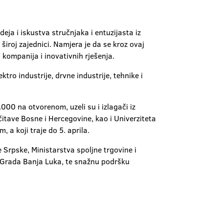
deja i iskustva stručnjaka i entuzijasta iz
 široj zajednici. Namjera je da se kroz ovaj
h kompanija i inovativnih rješenja.
o industrije, drvne industrije, tehnike i
00 na otvorenom, uzeli su i izlagači iz
čitave Bosne i Hercegovine, kao i Univerziteta
 a koji traje do 5. aprila.
 Srpske, Ministarstva spoljne trgovine i
 Grada Banja Luka, te snažnu podršku