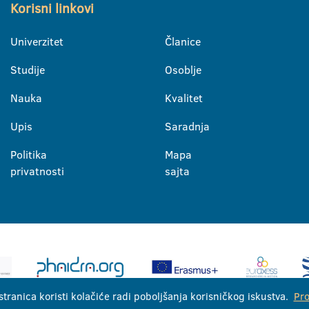
Korisni linkovi
Univerzitet
Članice
Studije
Osoblje
Nauka
Kvalitet
Upis
Saradnja
Politika
Mapa
privatnosti
sajta
stranica koristi kolačiće radi poboljšanja korisničkog iskustva.
Pro