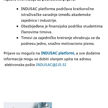
INDUSAC platforma podržava kratkoročne
istraživačke saradnje između akademske
zajednice i industrije.
Obezbijeđena je finansijska podrška studentima
članovima timova.
Timovi za zajedničko kreiranje ohrabruju se da
podnesu jedno, snažno motivaciono pismo.
Prijave su moguće na
INDUSAC platformi,
a sve dodatne
informacije mogu se dobiti slanjem upita na adresu
elektronske pošte
INDUSAC@IJS.SI