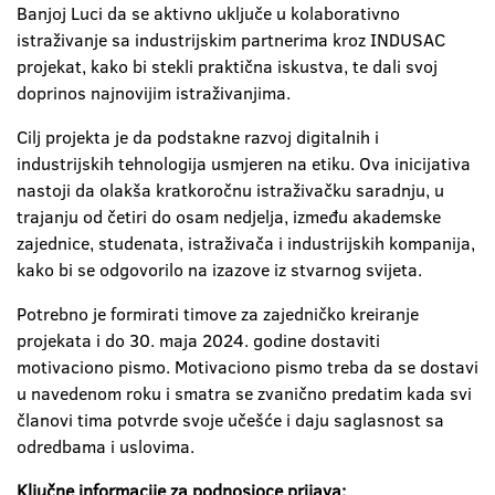
Banjoj Luci da se aktivno uključe u kolaborativno
istraživanje sa industrijskim partnerima kroz INDUSAC
projekat, kako bi stekli praktična iskustva, te dali svoj
doprinos najnovijim istraživanjima.
Cilj projekta je da podstakne razvoj digitalnih i
industrijskih tehnologija usmjeren na etiku. Ova inicijativa
nastoji da olakša kratkoročnu istraživačku saradnju, u
trajanju od četiri do osam nedjelja, između akademske
zajednice, studenata, istraživača i industrijskih kompanija,
kako bi se odgovorilo na izazove iz stvarnog svijeta.
Potrebno je formirati timove za zajedničko kreiranje
projekata i do 30. maja 2024. godine dostaviti
motivaciono pismo. Motivaciono pismo treba da se dostavi
u navedenom roku i smatra se zvanično predatim kada svi
članovi tima potvrde svoje učešće i daju saglasnost sa
odredbama i uslovima.
Ključne informacije za podnosioce prijava: