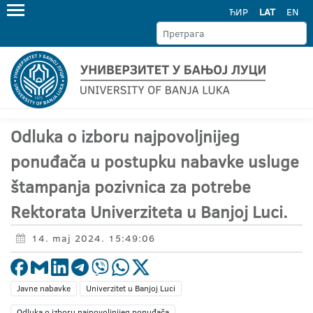
ЋИР
LAT
EN
Odluka o izboru najpovoljnijeg
ponuđača u postupku nabavke usluge
štampanja pozivnica za potrebe
Rektorata Univerziteta u Banjoj Luci.
14. maj 2024. 15:49:06
Javne nabavke
Univerzitet u Banjoj Luci
Odluka o izboru najpovoljnijeg ponuđača