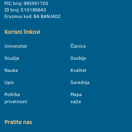
PIC broj: 995591705
ID broj: E10186843
Erazmus kod: BA BANJA02
Korisni linkovi
Univerzitet
Članice
Studije
Osoblje
Nauka
Kvalitet
Upis
Saradnja
Politika
Mapa
privatnosti
sajta
Pratite nas