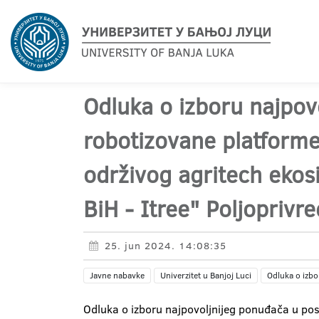
Odluka o izboru najpov
robotizovane platforme 
održivog agritech ekos
BiH - Itree" Poljoprivr
25. jun 2024. 14:08:35
Javne nabavke
Univerzitet u Banjoj Luci
Odluka o izbo
Odluka o izboru najpovoljnijeg ponuđača u pos