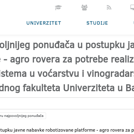
UNIVERZITET
STUDIJE
oljnijeg ponuđača u postupku 
- agro rovera za potrebe realiz
istema u voćarstvu i vinograda
ednog fakulteta Univerziteta u B
ru najpovoljnijeg ponuđača
tupku javne nabavke robotizovane platforme - agro rovera za po