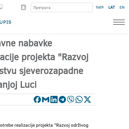
ЋИР
LAT
EN
UPIS
javne nabavke
acije projekta "Razvoj
rstvu sjeverozapadne
anjoj Luci
trebe realizacije projekta "Razvoj održivog