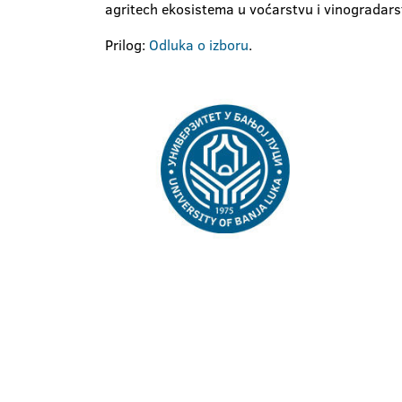
agritech ekosistema u voćarstvu i vinogradarst
Prilog:
Odluka o izboru
.