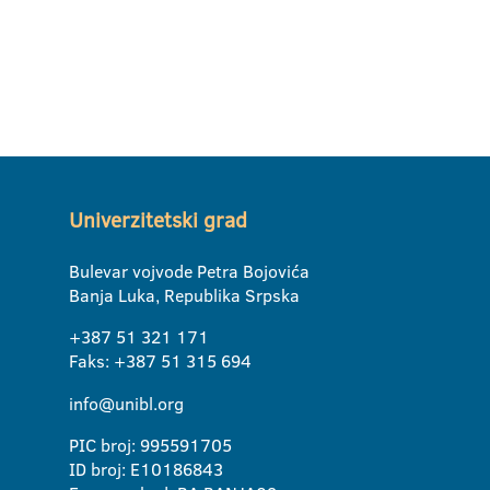
Univerzitetski grad
Bulevar vojvode Petra Bojovića
Banja Luka, Republika Srpska
+387 51 321 171
Faks: +387 51 315 694
info@unibl.org
PIC broj: 995591705
ID broj: E10186843