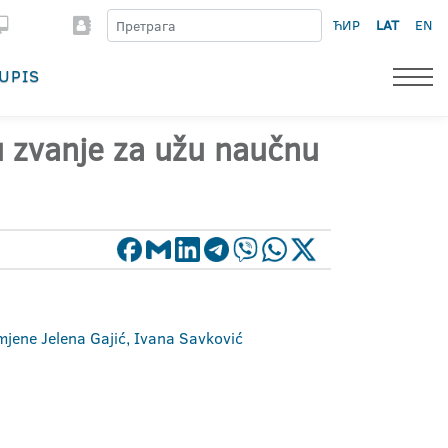
ЋИР
LAT
EN
UPIS
 u zvanje za užu naučnu
imjene Jelena Gajić, Ivana Savković