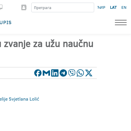
ЋИР
LAT
EN
UPIS
 u zvanje za užu naučnu
lije Svjetlana Lolić