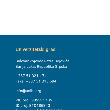
Univerzitetski grad
Bulevar vojvode Petra Bojovića
Banja Luka, Republika Srpska
+387 51 321 171
Faks: +387 51 315 694
info@unibl.org
PIC broj: 995591705
ID broj: E10186843