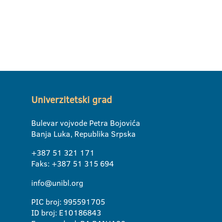
Univerzitetski grad
Bulevar vojvode Petra Bojovića
Banja Luka, Republika Srpska
+387 51 321 171
Faks: +387 51 315 694
info@unibl.org
PIC broj: 995591705
ID broj: E10186843