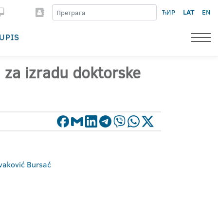
ЋИР
LAT
EN
UPIS
a za izradu doktorske
ovaković Bursać