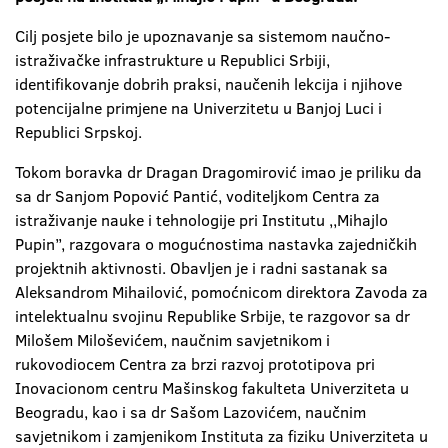
Cilj posjete bilo je upoznavanje sa sistemom naučno-
istraživačke infrastrukture u Republici Srbiji,
identifikovanje dobrih praksi, naučenih lekcija i njihove
potencijalne primjene na Univerzitetu u Banjoj Luci i
Republici Srpskoj.
Tokom boravka dr Dragan Dragomirović imao je priliku da
sa dr Sanjom Popović Pantić, voditeljkom Centra za
istraživanje nauke i tehnologije pri Institutu ,,Mihajlo
Pupin’’, razgovara o mogućnostima nastavka zajedničkih
projektnih aktivnosti. Obavljen je i radni sastanak sa
Aleksandrom Mihailović, pomoćnicom direktora Zavoda za
intelektualnu svojinu Republike Srbije, te razgovor sa dr
Milošem Miloševićem, naučnim savjetnikom i
rukovodiocem Centra za brzi razvoj prototipova pri
Inovacionom centru Mašinskog fakulteta Univerziteta u
Beogradu, kao i sa dr Sašom Lazovićem, naučnim
savjetnikom i zamjenikom Instituta za fiziku Univerziteta u