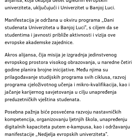
alijansa, koja okuplja deset uglednih evropskih
univerziteta, uključujući i Univerzitet u Banjoj Luci.
Manifestacija je održana u okviru programa „Dani
studenata Univerziteta u Banjoj Luciˮ, s ciljem da se
studentima i javnosti približe aktivnosti i vizija ove
evropske akademske zajednice.
Akros alijansa, čija misija je izgradnja jedinstvenog
evropskog prostora visokog obrazovanja, u naredne četiri
godine planira brojne inicijative. Među njima su
prilagođavanje studijskih programa svih ciklusa, razvoj
programa cjeloživotnog učenja i mikro-kvalifikacija, kao i
jačanje karijernog savjetovanja u cilju unapređenja
preduzetničkih vještina studenata.
Posebna pažnja biće posvećena razvoju nastavničkih
kompetencija, organizovanju ljetnjih škola, unapređenju
digitalnih kapaciteta putem e-kampusa, kao i održavanju
manifestacije „Nedjelja evropskih univerzitetaˮ.