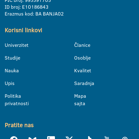
PIC broj: 995591705
ID broj: E10186843
Erazmus kod: BA BANJA02
Korisni linkovi
Univerzitet
Članice
Studije
Osoblje
Nauka
Kvalitet
Upis
Saradnja
Politika
Mapa
privatnosti
sajta
Pratite nas