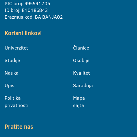
PIC broj: 995591705
ID broj: E10186843
Erazmus kod: BA BANJA02
Korisni linkovi
Univerzitet
Članice
Studije
Osoblje
Nauka
Kvalitet
Upis
Saradnja
Politika
Mapa
privatnosti
sajta
Pratite nas