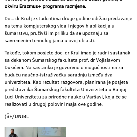
okviru Erazmus+ programa razmjene.
Doc. dr Krul je studentima druge godine održao predavanje
na temu kompjuterskog vida i njegovih aplikacija u
šumarstvu, pruživši im priliku da se upoznaju sa
savremenim tehnologijama u ovoj oblasti.
Takođe, tokom posjete doc. dr Krul imao je radni sastanak
sa dekanom Šumarskog fakulteta prof. dr Vojislavom
Dukićem. Na sastanku je govoreno o mogućnostima za
buduću naučno-istraživačku saradnju između dva
univerziteta. Kao rezultat razgovora, planirana je posjeta
predstavnika Šumarskog fakulteta Univerziteta u Banjoj
Luci Univerzitetu za prirodne nauke u Varšavi, koja će se
realizovati u drugoj polovini maja ove godine.
(ŠF/UNIBL