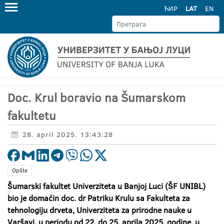
ЋИР
LAT
EN
Doc. Krul boravio na Šumarskom
fakultetu
28. april 2025. 13:43:28
Opšte
Šumarski fakultet Univerziteta u Banjoj Luci (ŠF UNIBL)
bio je domaćin doc. dr Patriku Krulu sa Fakulteta za
tehnologiju drveta, Univerziteta za prirodne nauke u
Varšavi, u periodu od 22. do 25. aprila 2025. godine, u