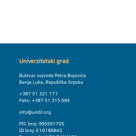
Univerzitetski grad
Bulevar vojvode Petra Bojovića
Banja Luka, Republika Srpska
+387 51 321 171
Faks: +387 51 315 694
info@unibl.org
PIC broj: 995591705
ID broj: E10186843