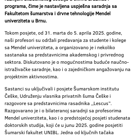
programa, čime je nastavljena uspješna saradnja sa
Fakultetom šumarstva i drvne tehnologije Mendel
univerziteta u Brnu.
Tokom posjete, od 31. marta do 5. aprila 2025. godine,
naši profesori su održali predavanja za studente i kolege
sa Mendel univerziteta, a organizovano je i nekoliko
sastanaka sa predstavnicima akademskog i privrednog
sektora. Diskutovano je o mogućnostima buduće naučno-
istraživačke saradnje, kao i o zajedničkom angažovanju na
projektnim aktivnostima.
Sastanci su uključivali i posjete Šumarskom institutu
Češke, Udruženju vlasnika privatnih šuma Češke i
razgovore sa predstavnicima rasadnika ,,Lescus”.
Razgovarano je i o bilateranoj saradnji sa profesorima
Mendel univerziteta, kao i o predstojećoj posjeti studenata
doktorskih studija, koji će u junu 2025. godine posjetiti
Šumarski fakultet UNIBL. Jedna od ključnih tačaka